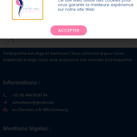
Ce site Web utilise des cookies pour
vous garantir la meilleure expérience
sur notre site Web.
ACCEPTER
Ostéopathe sur Liège et alentours? Nous sommes là pour vous!
Implantés à Liège, nous vous proposons nos services d’ostéopathie.
Informations :
+32 (0) 494/20.97.84
osteohazee@gmail.com
Au Chession, 1 B-4053 Embourg
Mentions légales :